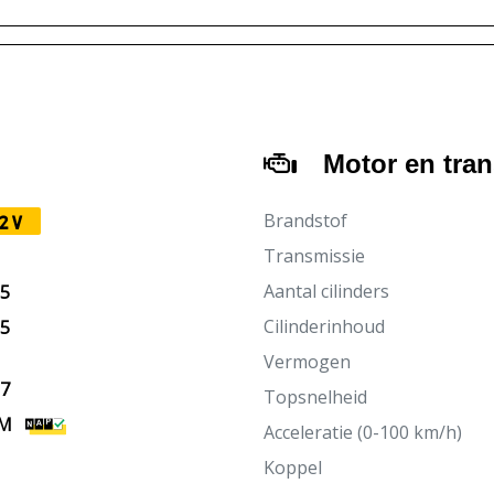
Motor en tra
Brandstof
2V
Transmissie
Aantal cilinders
15
Cilinderinhoud
15
Vermogen
27
Topsnelheid
KM
Acceleratie (0-100 km/h)
Koppel