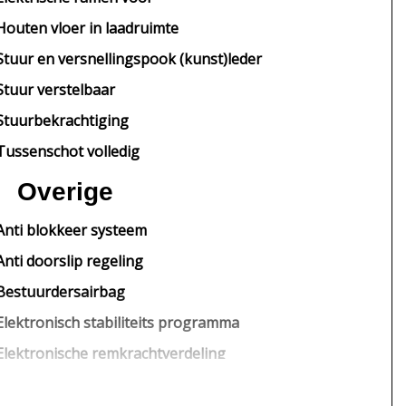
Houten vloer in laadruimte
Stuur en versnellingspook (kunst)leder
Stuur verstelbaar
Stuurbekrachtiging
Tussenschot volledig
Overige
Anti blokkeer systeem
Anti doorslip regeling
Bestuurdersairbag
Elektronisch stabiliteits programma
Elektronische remkrachtverdeling
Passagiersairbag